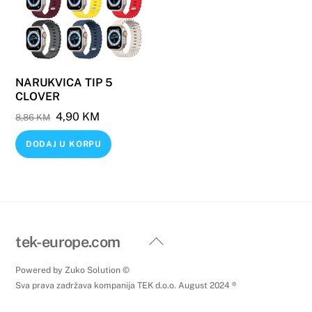
NARUKVICA TIP 5
CLOVER
Original
Current
4,90
KM
8,86
KM
price
price
DODAJ U KORPU
was:
is:
8,86 KM.
4,90 KM.
Back
tek-europe.com
To
Powered by Zuko Solution ©
Top
Sva prava zadržava kompanija TEK d.o.o. August 2024 ®