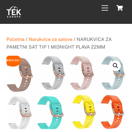
Skip
C
Menu
to
content
Početna
/
Narukvice za satove
/ NARUKVICA ZA
PAMETNI SAT TIP 1 MIDNIGHT PLAVA 22MM
AKCIJA!