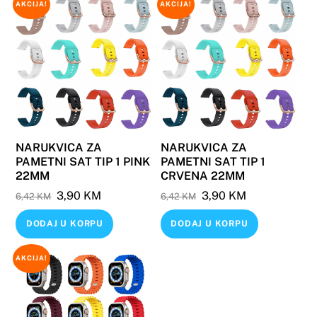
AKCIJA!
AKCIJA!
NARUKVICA ZA
NARUKVICA ZA
PAMETNI SAT TIP 1 PINK
PAMETNI SAT TIP 1
22MM
CRVENA 22MM
Original
Current
Original
Current
3,90
KM
3,90
KM
6,42
KM
6,42
KM
price
price
price
price
DODAJ U KORPU
DODAJ U KORPU
was:
is:
was:
is:
6,42 KM.
3,90 KM.
6,42 KM.
3,90 KM.
AKCIJA!