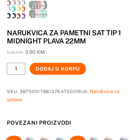
NARUKVICA ZA PAMETNI SAT TIP 1
MIDNIGHT PLAVA 22MM
Original
Current
3,90
KM
6,42
KM
price
price
NARUKVICA
was:
is:
DODAJ U KORPU
6,42 KM.
3,90 KM.
ZA
PAMETNI
SAT
Narukvice za
SKU:
3875001788137
KATEGORIJA:
TIP
satove
1
MIDNIGHT
POVEZANI PROIZVODI
PLAVA
22MM
količina