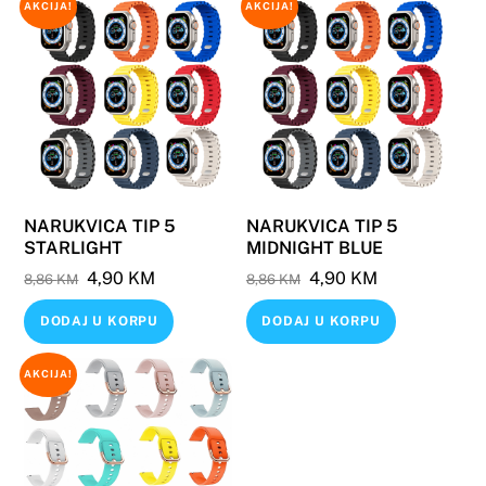
AKCIJA!
AKCIJA!
NARUKVICA TIP 5
NARUKVICA TIP 5
STARLIGHT
MIDNIGHT BLUE
Original
Current
Original
Current
4,90
KM
4,90
KM
8,86
KM
8,86
KM
price
price
price
price
DODAJ U KORPU
DODAJ U KORPU
was:
is:
was:
is:
8,86 KM.
4,90 KM.
8,86 KM.
4,90 KM.
AKCIJA!