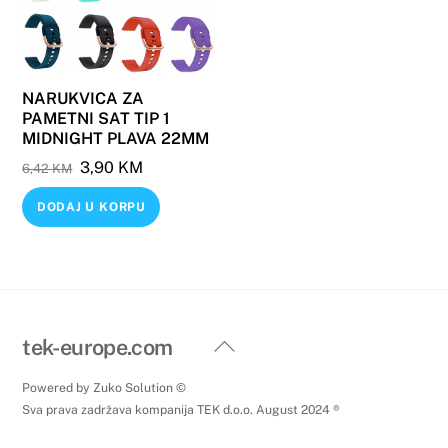
NARUKVICA ZA
PAMETNI SAT TIP 1
MIDNIGHT PLAVA 22MM
Original
Current
3,90
KM
6,42
KM
price
price
DODAJ U KORPU
was:
is:
6,42 KM.
3,90 KM.
Back
tek-europe.com
To
Powered by Zuko Solution ©
Top
Sva prava zadržava kompanija TEK d.o.o. August 2024 ®