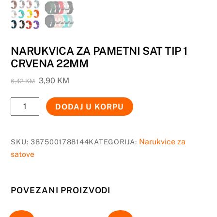
NARUKVICA ZA PAMETNI SAT TIP 1
CRVENA 22MM
Original
Current
3,90
KM
6,42
KM
price
price
NARUKVICA
was:
is:
DODAJ U KORPU
6,42 KM.
3,90 KM.
ZA
PAMETNI
SAT
Narukvice za
SKU:
3875001788144
KATEGORIJA:
TIP
satove
1
CRVENA
POVEZANI PROIZVODI
22MM
količina