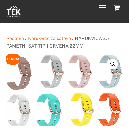
Skip
C
Menu
to
content
Početna
/
Narukvice za satove
/ NARUKVICA ZA
PAMETNI SAT TIP 1 CRVENA 22MM
AKCIJA!