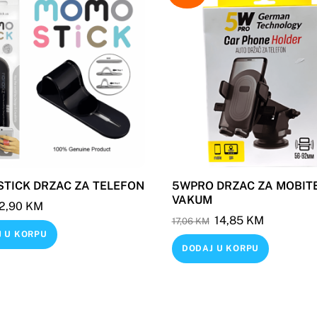
TICK DRZAC ZA TELEFON
5WPRO DRZAC ZA MOBITE
VAKUM
Original
Current
2,90
KM
Original
Current
14,85
KM
price
price
17,06
KM
 U KORPU
price
price
was:
is:
DODAJ U KORPU
was:
is:
3,41 KM.
2,90 KM.
17,06 KM.
14,85 KM.