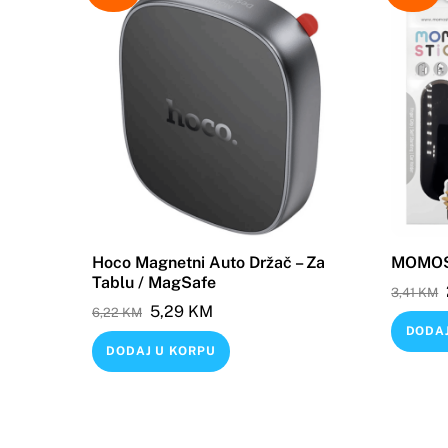
Hoco Magnetni Auto Držač – Za
MOMOS
Tablu / MagSafe
3,41
KM
Original
Current
5,29
KM
6,22
KM
DODAJ
price
price
DODAJ U KORPU
was:
is:
6,22 KM.
5,29 KM.