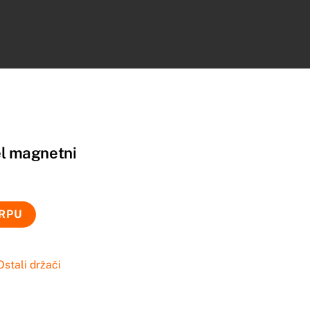
el magnetni
ORPU
Ostali držači