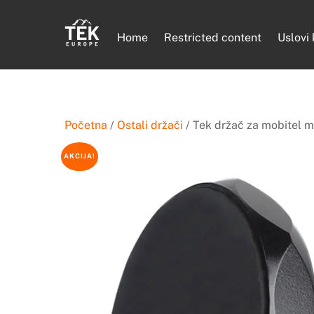
Skip
to
Home
Restricted content
Uslovi
content
Početna
/
Ostali držači
/ Tek držač za mobitel 
AKCIJA!