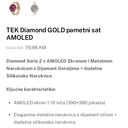
TEK Diamond GOLD pametni sat
AMOLED
Original
Current
79,98
KM
93,94
KM
price
price
Diamond Serie 2 s AMOLED Ekranom i Metalnom
was:
is:
93,94 KM.
79,98 KM.
Narukvicom s Dijamant Detaljima + dodatna
Silikonska Narukvica
Ključne karakteristike:
AMOLED ekran 1.19 inča (390×390 piksela)
Elegantna metalna narukvica s dijamant stilom +
dodatna silikonska narukvica