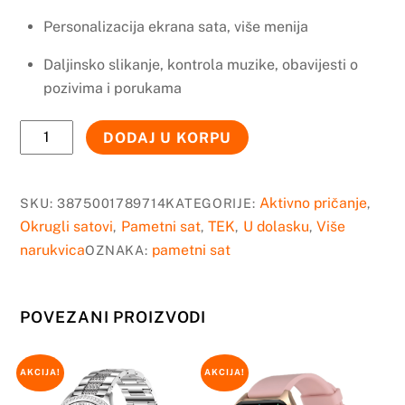
Personalizacija ekrana sata, više menija
Daljinsko slikanje, kontrola muzike, obavijesti o
pozivima i porukama
TEK
DODAJ U KORPU
Diamond
GOLD
pametni
Aktivno pričanje
SKU:
3875001789714
KATEGORIJE:
,
sat
Okrugli satovi
Pametni sat
TEK
U dolasku
Više
,
,
,
,
AMOLED
narukvica
pametni sat
OZNAKA:
količina
POVEZANI PROIZVODI
AKCIJA!
AKCIJA!