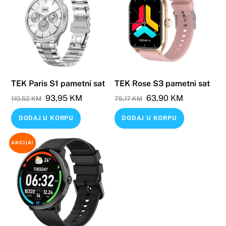
TEK Paris S1 pametni sat
TEK Rose S3 pametni sat
Original
Current
Original
Current
93,95
KM
63,90
KM
110,52
KM
75,17
KM
price
price
price
price
DODAJ U KORPU
DODAJ U KORPU
was:
is:
was:
is:
110,52 KM.
93,95 KM.
75,17 KM.
63,90 KM.
AKCIJA!