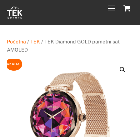
Skip
C
Menu
to
content
Početna
/
TEK
/ TEK Diamond GOLD pametni sat
AMOLED
AKCIJA!