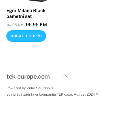
Eger Milano Black
pametni sat
Original
Current
96,96
KM
114,05
KM
price
price
DODAJ U KORPU
was:
is:
114,05 KM.
96,96 KM.
Back
tek-europe.com
To
Powered by Zuko Solution ©
Top
Sva prava zadržava kompanija TEK d.o.o. August 2024 ®