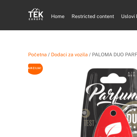
Skip
to
Home
Restricted content
Uslovi
content
Početna
/
Dodaci za vozila
/ PALOMA DUO PAR
AKCIJA!