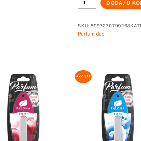
PALOMA
DODAJ U K
DUO
PARFUM
RALLY&NEW
SKU:
5997270799268
KAT
CAR
Parfum duo
količina
AKCIJA!