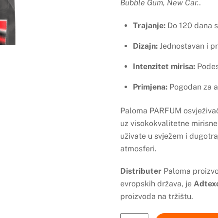
Bubble Gum, New Car.
.
Trajanje:
Do 120 dana s
Dizajn:
Jednostavan i pr
Intenzitet mirisa:
Podes
Primjena:
Pogodan za au
Paloma PARFUM osvježivači 
uz visokokvalitetne mirisn
uživate u svježem i dugotra
atmosferi.
Distributer
Paloma proizvod
evropskih država, je
Adtex
proizvoda na tržištu.