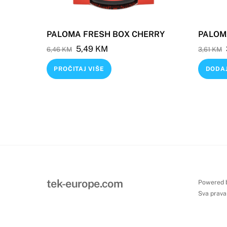
PALOMA FRESH BOX CHERRY
PALOM
Original
Current
5,49
KM
6,46
KM
3,61
KM
price
price
PROČITAJ VIŠE
DODAJ
was:
is:
6,46 KM.
5,49 KM.
tek-europe.com
Powered 
Sva prava