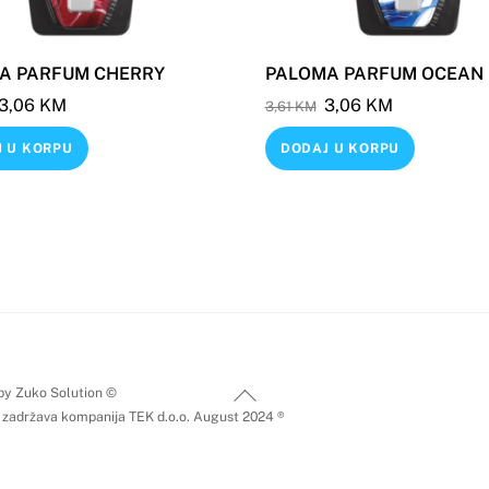
A PARFUM CHERRY
PALOMA PARFUM OCEAN
Original
Current
Original
Current
3,06
KM
3,06
KM
3,61
KM
price
price
price
price
 U KORPU
DODAJ U KORPU
was:
is:
was:
is:
3,61 KM.
3,06 KM.
3,61 KM.
3,06 KM.
Back
by Zuko Solution ©
 zadržava kompanija TEK d.o.o. August 2024 ®
To
Top