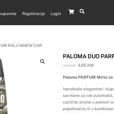
Cart
Search
 kupovine
Registracija
Login
FUM RALLY&NEW CAR
PALOMA DUO PAR
Original
Current
3,65
KM
4,30
KM
price
price
Paloma PARFUM Mirisi za
was:
is:
4,30 KM.
3,65 KM.
Isprobajte elegantne i dugo
savršene za vaš automobil, 
različite arome u jednom o
pojedinačno ili u kombinaci