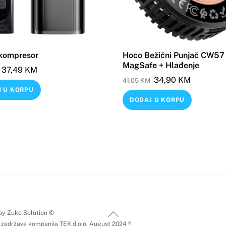
kompresor
Hoco Bežični Punjač CW57
MagSafe + Hlađenje
Original
Current
37,49
KM
Original
Current
34,90
KM
price
price
41,05
KM
 U KORPU
price
price
was:
is:
DODAJ U KORPU
was:
is:
44,11 KM.
37,49 KM.
41,05 KM.
34,90 KM
Back
by Zuko Solution ©
 zadržava kompanija TEK d.o.o. August 2024 ®
To