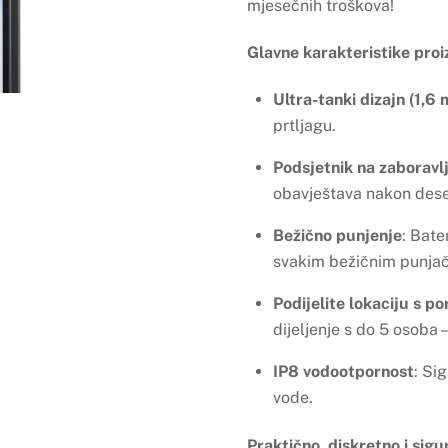
mjesečnih troškova!
Glavne karakteristike proi
Ultra-tanki dizajn (1,6
prtljagu.
Podsjetnik na zaboravl
obavještava nakon dese
Bežično punjenje
: Bate
svakim bežičnim punja
Podijelite lokaciju s p
dijeljenje s do 5 osoba 
IP8 vodootpornost
: Si
vode.
Praktično, diskretno i sigu