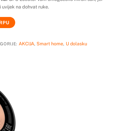
i uvijek na dohvat ruke.
ORPU
AKCIJA
Smart home
U dolasku
GORIJE:
,
,