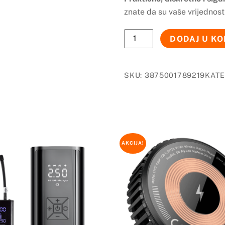
znate da su vaše vrijednost
GPS
DODAJ U K
LOCATOR
CARD
količina
SKU:
3875001789219
KATE
AKCIJA!