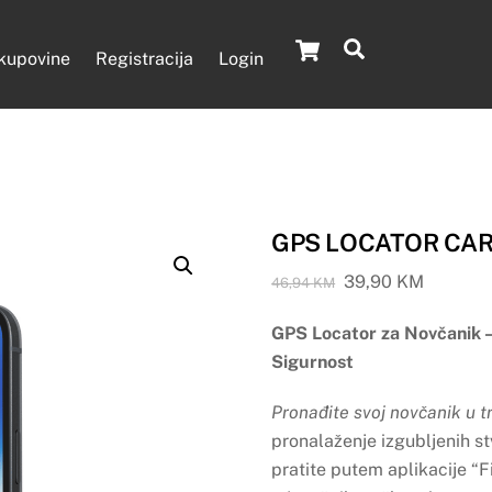
Cart
Search
 kupovine
Registracija
Login
GPS LOCATOR CA
Original
Current
39,90
KM
46,94
KM
price
price
GPS Locator za Novčanik –
was:
is:
46,94 KM.
39,90 K
Sigurnost
Pronađite svoj novčanik u t
pronalaženje izgubljenih stv
pratite putem aplikacije “