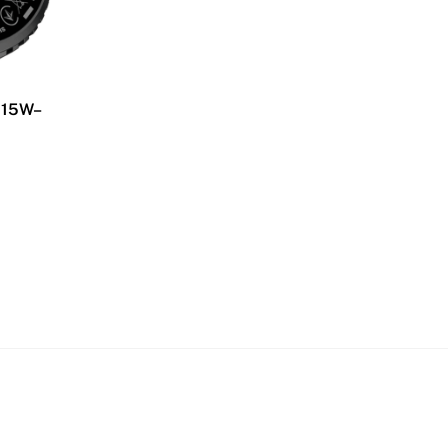
 15W–
.