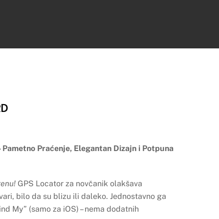
RD
 Pametno Praćenje, Elegantan Dizajn i Potpuna
M.
renu!
GPS Locator za novčanik olakšava
ari, bilo da su blizu ili daleko. Jednostavno ga
Find My” (samo za iOS) – nema dodatnih