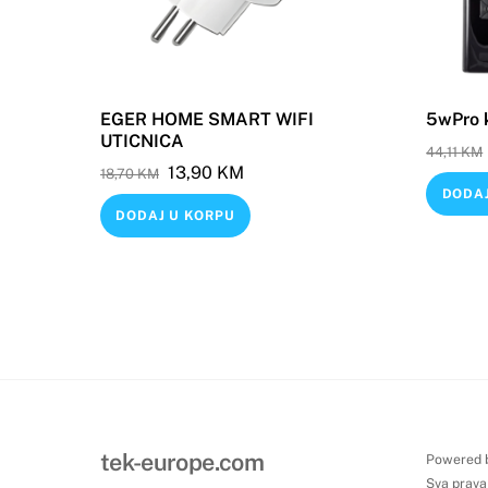
EGER HOME SMART WIFI
5wPro 
UTICNICA
44,11
KM
Original
Current
13,90
KM
18,70
KM
DODAJ
price
price
DODAJ U KORPU
was:
is:
18,70 KM.
13,90 KM.
tek-europe.com
Powered 
Sva prava