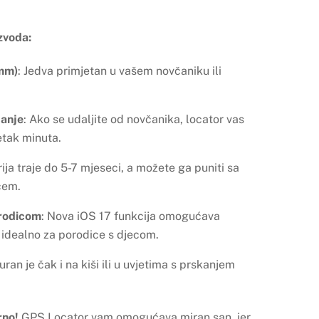
zvoda:
 mm)
: Jedva primjetan u vašem novčaniku ili
janje
: Ako se udaljite od novčanika, locator vas
tak minuta.
rija traje do 5-7 mjeseci, a možete ga puniti sa
čem.
orodicom
: Nova iOS 17 funkcija omogućava
– idealno za porodice s djecom.
guran je čak i na kiši ili u uvjetima s prskanjem
rno!
GPS Locator vam omogućava miran san, jer