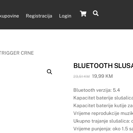
Cart
Search
 kupovine
Registracija
Login
TRIGGER CRNE
BLUETOOTH SLUSA
Original
Current
19,99
KM
23,51
KM
price
price
Bluetooth verzija: 5.4
was:
is:
23,51 KM.
19,99 KM
Kapacitet baterije slušali
Kapacitet baterije kutije 
Vrijeme reprodukcije muzik
Ukupno trajanje slušalica: 
Vrijeme punjenja: oko 1.5 s