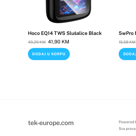
Hoco EQ14 TWS Slušalice Black
5wPro 
Original
Current
41,90
KM
49,29
KM
15,58
KM
price
price
DODAJ U KORPU
DODAJ
was:
is:
49,29 KM.
41,90 KM.
tek-europe.com
Powered 
Sva prava