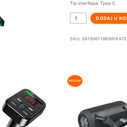
Tip interfejsa: Type-C
BLUETOOTH
DODAJ U K
SLUSALICE
TRIGGER
CRNE
SKU:
3875001789301
KATE
količina
AKCIJA!