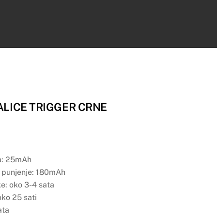
LICE TRIGGER CRNE
.
ca: 25mAh
za punjenje: 180mAh
e: oko 3-4 sata
oko 25 sati
ata