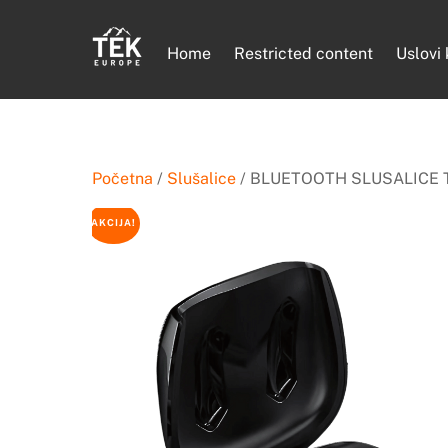
Skip
to
Home
Restricted content
Uslovi
content
Početna
/
Slušalice
/ BLUETOOTH SLUSALICE 
AKCIJA!