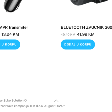
MPR transmiter
BLUETOOTH ZVUCNIK 36
Original
Current
Original
Current
13,24
KM
41,99
KM
49,40
KM
price
price
price
price
 U KORPU
DODAJ U KORPU
was:
is:
was:
is:
15,58 KM.
13,24 KM.
49,40 KM.
41,99 KM
Back
by Zuko Solution ©
 zadržava kompanija TEK d.o.o. August 2024 ®
To