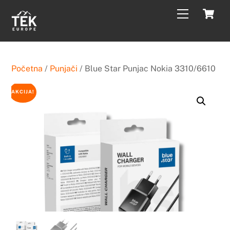
Skip
C
Menu
to
content
Početna
/
Punjači
/ Blue Star Punjac Nokia 3310/6610
AKCIJA!