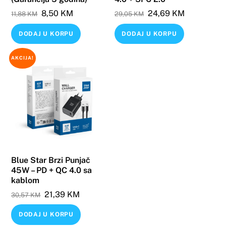
Original
Current
Original
Current
8,50
KM
24,69
KM
11,88
KM
29,05
KM
price
price
price
price
DODAJ U KORPU
DODAJ U KORPU
was:
is:
was:
is:
11,88 KM.
8,50 KM.
29,05 KM.
24,69 KM.
AKCIJA!
Blue Star Brzi Punjač
45W – PD + QC 4.0 sa
kablom
Original
Current
21,39
KM
30,57
KM
price
price
DODAJ U KORPU
was:
is: