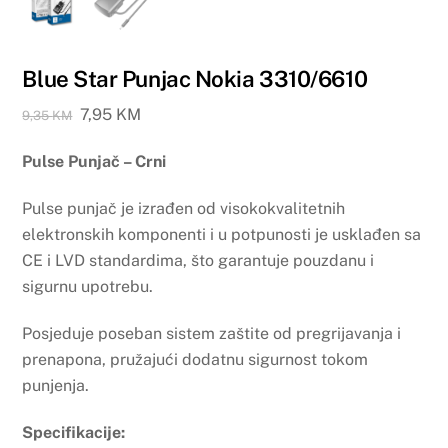
Blue Star Punjac Nokia 3310/6610
Original
Current
7,95
KM
9,35
KM
price
price
Pulse Punjač – Crni
was:
is:
9,35 KM.
7,95 KM.
Pulse punjač je izrađen od visokokvalitetnih
elektronskih komponenti i u potpunosti je usklađen sa
CE i LVD standardima, što garantuje pouzdanu i
sigurnu upotrebu.
Posjeduje poseban sistem zaštite od pregrijavanja i
prenapona, pružajući dodatnu sigurnost tokom
punjenja.
Specifikacije: