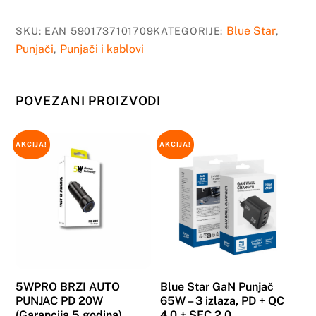
Punjac
Nokia
Blue Star
SKU:
EAN 5901737101709
KATEGORIJE:
,
3310/6610
Punjači
Punjači i kablovi
,
količina
POVEZANI PROIZVODI
AKCIJA!
AKCIJA!
5WPRO BRZI AUTO
Blue Star GaN Punjač
PUNJAC PD 20W
65W – 3 izlaza, PD + QC
(Garancija 5 godina)
4.0 + SFC 2.0