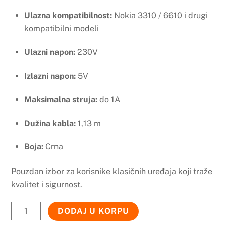
Ulazna kompatibilnost:
Nokia 3310 / 6610 i drugi
kompatibilni modeli
Ulazni napon:
230V
Izlazni napon:
5V
Maksimalna struja:
do 1A
Dužina kabla:
1,13 m
Boja:
Crna
Pouzdan izbor za korisnike klasičnih uređaja koji traže
kvalitet i sigurnost.
Blue
DODAJ U KORPU
Star