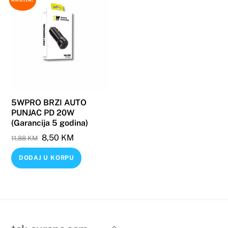
5WPRO BRZI AUTO
PUNJAC PD 20W
(Garancija 5 godina)
Original
Current
8,50
KM
11,88
KM
price
price
DODAJ U KORPU
was:
is:
11,88 KM.
8,50 KM.
Back