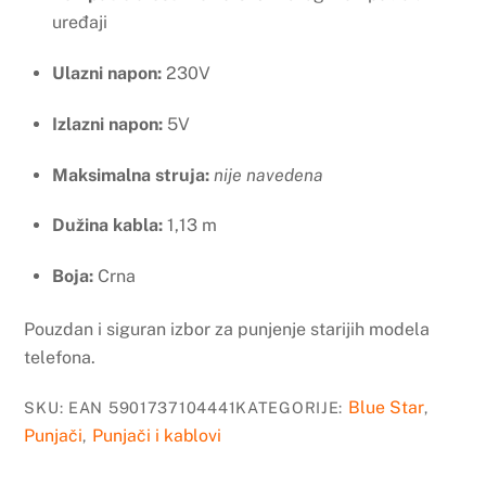
uređaji
Ulazni napon:
230V
Izlazni napon:
5V
Maksimalna struja:
nije navedena
Dužina kabla:
1,13 m
Boja:
Crna
Pouzdan i siguran izbor za punjenje starijih modela
telefona.
Blue Star
SKU:
EAN 5901737104441
KATEGORIJE:
,
Punjači
Punjači i kablovi
,