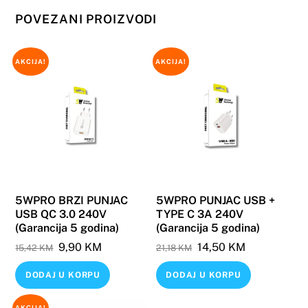
POVEZANI PROIZVODI
AKCIJA!
AKCIJA!
5WPRO BRZI PUNJAC
5WPRO PUNJAC USB +
USB QC 3.0 240V
TYPE C 3A 240V
(Garancija 5 godina)
(Garancija 5 godina)
Original
Current
Original
Current
9,90
KM
14,50
KM
15,42
KM
21,18
KM
price
price
price
price
DODAJ U KORPU
DODAJ U KORPU
was:
is:
was:
is:
15,42 KM.
9,90 KM.
21,18 KM.
14,50 KM.
AKCIJA!