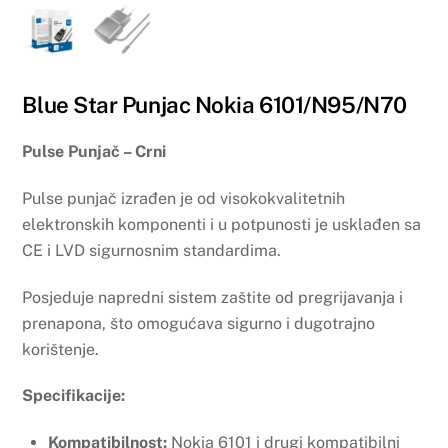
Blue Star Punjac Nokia 6101/N95/N70
Pulse Punjač – Crni
Pulse punjač izrađen je od visokokvalitetnih
elektronskih komponenti i u potpunosti je usklađen sa
CE i LVD sigurnosnim standardima.
Posjeduje napredni sistem zaštite od pregrijavanja i
prenapona, što omogućava sigurno i dugotrajno
korištenje.
Specifikacije:
Kompatibilnost:
Nokia 6101 i drugi kompatibilni