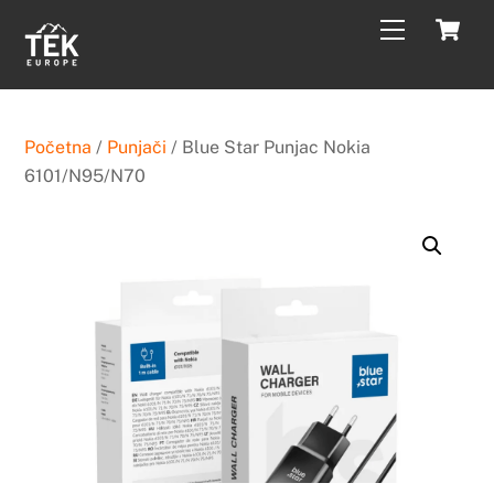
Skip
C
Menu
to
content
Početna
/
Punjači
/ Blue Star Punjac Nokia
6101/N95/N70