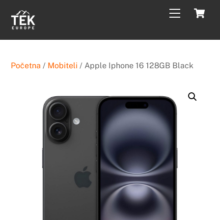
Skip
C
Menu
to
content
Početna
/
Mobiteli
/ Apple Iphone 16 128GB Black