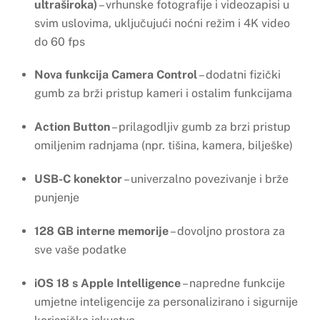
ultraširoka)
– vrhunske fotografije i videozapisi u
svim uslovima, uključujući noćni režim i 4K video
do 60 fps
Nova funkcija Camera Control
– dodatni fizički
gumb za brži pristup kameri i ostalim funkcijama
Action Button
– prilagodljiv gumb za brzi pristup
omiljenim radnjama (npr. tišina, kamera, bilješke)
USB-C konektor
– univerzalno povezivanje i brže
punjenje
128 GB interne memorije
– dovoljno prostora za
sve vaše podatke
iOS 18 s Apple Intelligence
– napredne funkcije
umjetne inteligencije za personalizirano i sigurnije